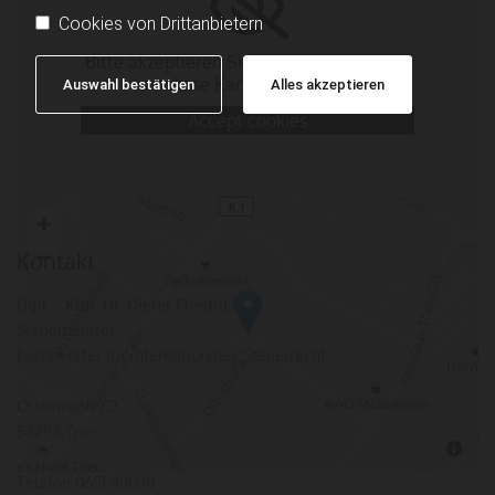
Cookies von Drittanbietern
Bitte akzeptieren Sie Marketing-Cookies,
um diese Karte anzuzeigen.
Auswahl bestätigen
Alles akzeptieren
Accept cookies
Kontakt
Dipl. - Kfm. Dr. Dieter Friedrich
Steuerberater
Fachberater für internationales Steuerrecht
Ottostraße 7D
54294 Trier
Telefon
0651 40090