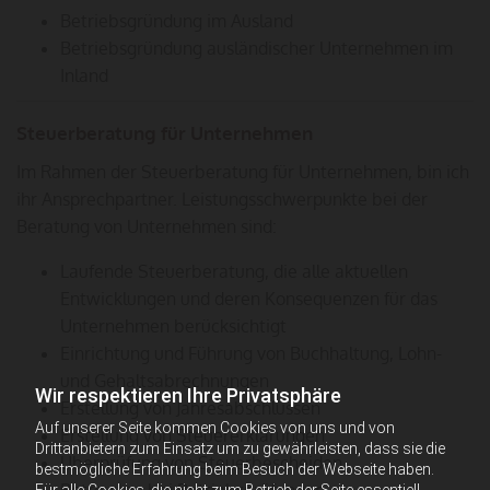
Betriebsgründung im Ausland
Betriebsgründung ausländischer Unternehmen im
Inland
Steuerberatung für Unternehmen
Im Rahmen der Steuerberatung für Unternehmen, bin ich
ihr Ansprechpartner. Leistungsschwerpunkte bei der
Beratung von Unternehmen sind:
Laufende Steuerberatung, die alle aktuellen
Entwicklungen und deren Konsequenzen für das
Unternehmen berücksichtigt
Einrichtung und Führung von Buchhaltung, Lohn-
und Gehaltsabrechnungen
Wir respektieren Ihre Privatsphäre
Erstellung von Jahresabschlüssen
Auf unserer Seite kommen Cookies von uns und von
Erstellung von Steuererklärungen
Drittanbietern zum Einsatz um zu gewährleisten, dass sie die
Überprüfung von Steuerbescheiden
bestmögliche Erfahrung beim Besuch der Webseite haben.
Betreuung bei Betriebsprüfungen