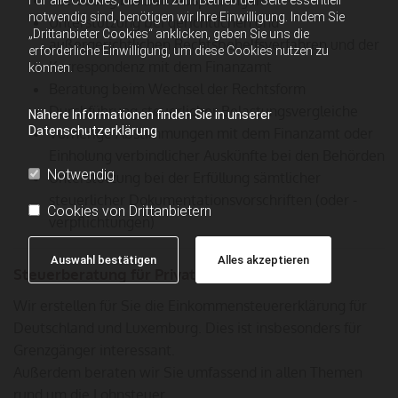
Für alle Cookies, die nicht zum Betrieb der Seite essentiell
notwendig sind, benötigen wir Ihre Einwilligung. Indem Sie
Unterstützung bei gerichtlichen und
„Drittanbieter Cookies“ anklicken, geben Sie uns die
außergerichtlichen Rechtsbehelfsverfahren und der
erforderliche Einwilligung, um diese Cookies nutzen zu
Korrespondenz mit dem Finanzamt
können.
Beratung beim Wechsel der Rechtsform
Durchführung steuerlicher Belastungsvergleiche
Nähere Informationen finden Sie in unserer
Datenschutzerklärung
Vorherige Abstimmungen mit dem Finanzamt oder
Einholung verbindlicher Auskünfte bei den Behörden
Notwendig
Unterstützung bei der Erfüllung sämtlicher
steuerlicher Dokumentationsvorschriften (oder -
Cookies von Drittanbietern
verpflichtungen)
Auswahl bestätigen
Alles akzeptieren
Steuerberatung für Privatpersonen
Wir erstellen für Sie die Einkommensteuererklärung für
Deutschland und Luxemburg. Dies ist insbesonders für
Grenzgänger interessant.
Außerdem beraten wir Sie umfassend in allen Themen
rund um die Lohnsteuer.